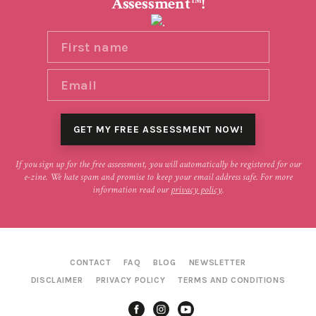
Assessment
!
TM
If you sign up for the free assessment, you will automatically be registered for our
e-zine. We hate spam and promise to keep your email address safe. For more
information read our
privacy policy
.
CONTACT
FAQ
BLOG
NEWSLETTER
DISCLAIMER
PRIVACY POLICY
TERMS AND CONDITIONS